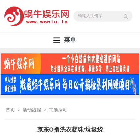
菜单
首页
>
活动线报
>
其他活动
京东O撸洗衣凝珠/垃圾袋