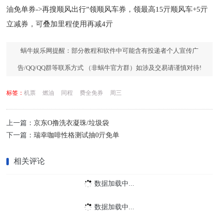
油免单券->再搜顺风出行”领顺风车券，领最高15亓顺风车+5亓
立减券，可叠加里程使用再减4亓
蜗牛娱乐网提醒：部分教程和软件中可能含有投递者个人宣传广
告/QQ/QQ群等联系方式 （非蜗牛官方群）如涉及交易请谨慎对待!
标签：
机票
燃油
同程
费全免券
周三
上一篇：
京东O撸洗衣凝珠/垃圾袋
下一篇：
瑞幸咖啡性格测试抽0亓免单
相关评论
数据加载中...
数据加载中...