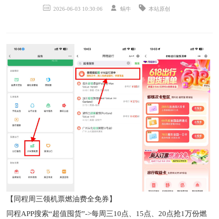
2026-06-03 10:30:06
蜗牛
本站原创
【同程周三领机票燃油费全免券】
同程APP搜索“超值囤货”->每周三10点、15点、20点抢1万份燃