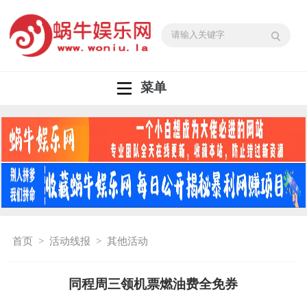
菜单
首页
>
活动线报
>
其他活动
同程周三领机票燃油费全免券