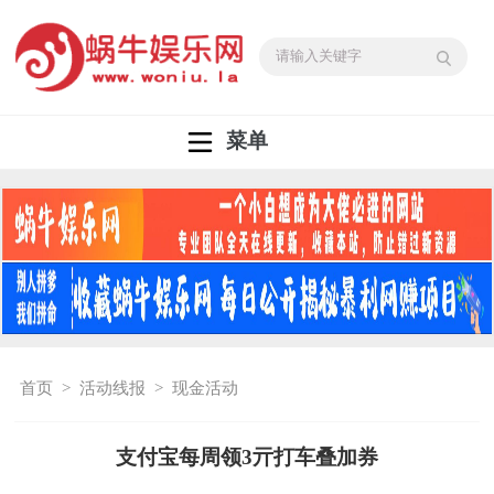
菜单
首页
>
活动线报
>
现金活动
支付宝每周领3亓打车叠加券