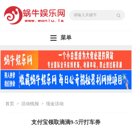
菜单
首页
>
活动线报
>
现金活动
支付宝领取滴滴9-5亓打车券