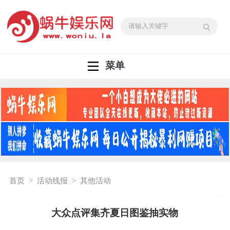
菜单
首页
>
活动线报
>
其他活动
大众点评集齐夏日图鉴抽实物