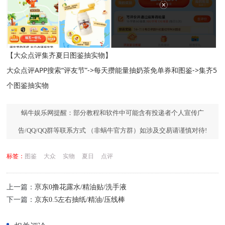
【大众点评集齐夏日图鉴抽实物】
大众点评APP搜索“评友节”->每天攒能量抽奶茶免单券和图鉴->集齐5
个图鉴抽实物
蜗牛娱乐网提醒：部分教程和软件中可能含有投递者个人宣传广
告/QQ/QQ群等联系方式 （非蜗牛官方群）如涉及交易请谨慎对待!
标签：
图鉴
大众
实物
夏日
点评
上一篇：
亰东0撸花露水/精油贴/洗手液
下一篇：
京东0.5左右抽纸/精油/压线棒