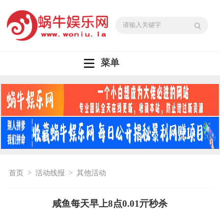
菜单
首页
>
活动线报
>
其他活动
咸鱼每天早上8点0.01亓秒杀