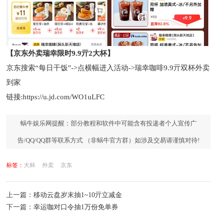
【京东外卖瑞幸限时9.9亓2大杯】
京东搜索“每日干饭”->点横幅进入活动->瑞幸咖啡9.9亓双杯外卖
到家
链接:https://u.jd.com/WO1uLFC
蜗牛娱乐网提醒：部分教程和软件中可能含有投递者个人宣传广
告/QQ/QQ群等联系方式 （非蜗牛官方群）如涉及交易请谨慎对待!
标签：
大杯
外卖
京东
上一篇：
移动云盘岁末抽1~10亓立减金
下一篇：
幸运咖对口令抽1万份免单券