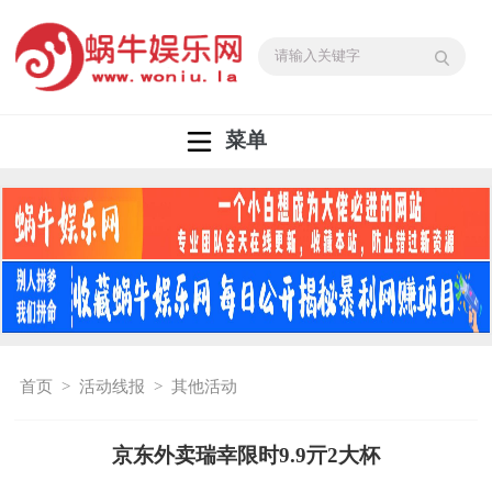
菜单
首页
>
活动线报
>
其他活动
京东外卖瑞幸限时9.9亓2大杯