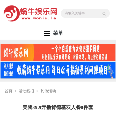
菜单
首页
>
活动线报
>
其他活动
美团39.9亓撸肯德基双人餐8件套