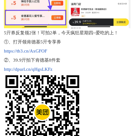
5亓券反复领2张！可拍2单，今天疯狂星期四~爱吃的上！
①、打开领肯德基5亓专享券
https://tb3.cn/AxGFOF
②、39.9亓拍下肯德基8件套
http://dpurl.cn/qHgsLKFz