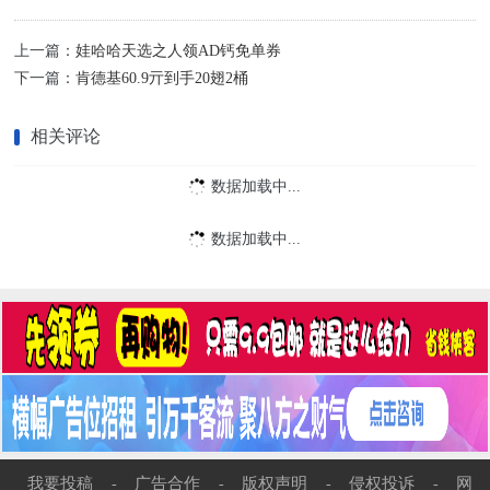
上一篇：
娃哈哈天选之人领AD钙免单券
下一篇：
肯德基60.9亓到手20翅2桶
相关评论
数据加载中...
数据加载中...
我要投稿
广告合作
版权声明
侵权投诉
网
-
-
-
-